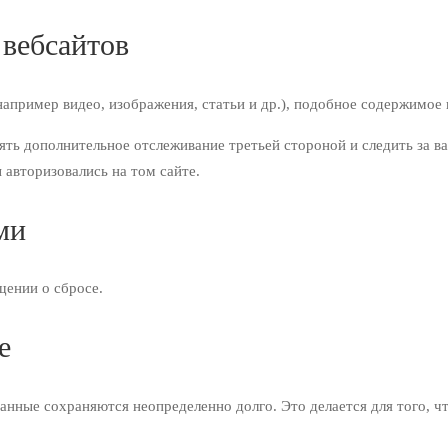
 вебсайтов
пример видео, изображения, статьи и др.), подобное содержимое ве
дрять дополнительное отслеживание третьей стороной и следить з
ы авторизовались на том сайте.
ми
щении о сбросе.
е
данные сохраняются неопределенно долго. Это делается для того,