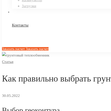
Калькулятор
Загрузки
Контакты
Заказать расчет
Заказать расчет
Как
Статьи
правильно
Как правильно выбрать гру
выбрать
грунтовый
30.05.2022
теплообменник
Выбор геоконтура