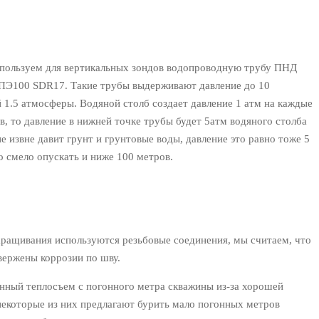
спользуем для вертикальных зондов водопроводную трубу ПНД
 ПЭ100 SDR17. Такие трубы выдерживают давление до 10
 1.5 атмосферы. Водяной столб создает давление 1 атм на каждые
в, то давление в нижней точке трубы будет 5атм водяного столба
не извне давит грунт и грунтовые воды, давление это равно тоже 5
о смело опускать и ниже 100 метров.
аращивания используются резьбовые соединения, мы считаем, что
вержены коррозии по шву.
нный теплосъем с погонного метра скважины из-за хорошей
некоторые из них предлагают бурить мало погонных метров