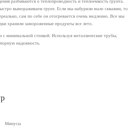
дения разбиваются о теплопроводность и теплоемкость грунта.
ыстро вымораживаем грунт. Если мы набурили мало скважин, то
ереально, сам по себе он отогревается очень медленно. Все мы
дки хранили замороженные продукты все лето.
 с минимальной стенкой. Используя металлические трубы,
спорную надежность.
ур
Минусы